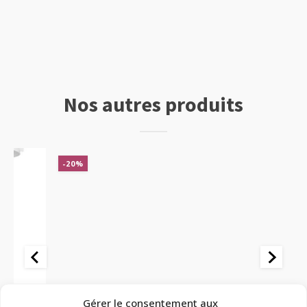
en
caoutchouc
Nos autres produits
-20%
Consommables et outillage
Co
Gérer le consentement aux