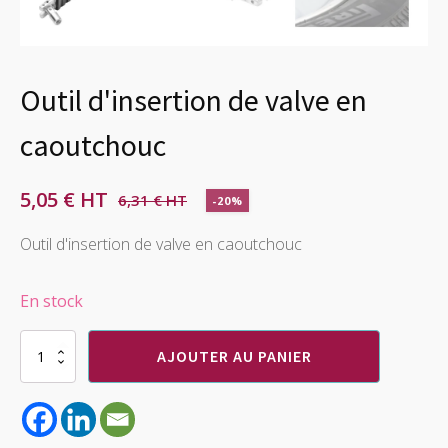
Outil d'insertion de valve en
caoutchouc
5,05
€
6,31
€
-20%
Le
Le
prix
prix
Outil d'insertion de valve en caoutchouc
initial
actuel
En stock
était :
est :
6,31 €.
5,05 €.
quantité
AJOUTER AU PANIER
de
Outil
d'insertion
de
valve