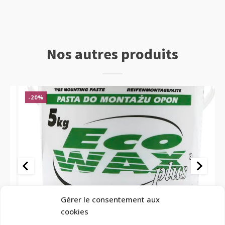
Nos autres produits
-20%
Consommables et outillage
Co
Gérer le consentement aux
se
Pâte de montage blanche pour pneus ECO-WAX 5 kg
Pâ
cookies
21,04
€
12