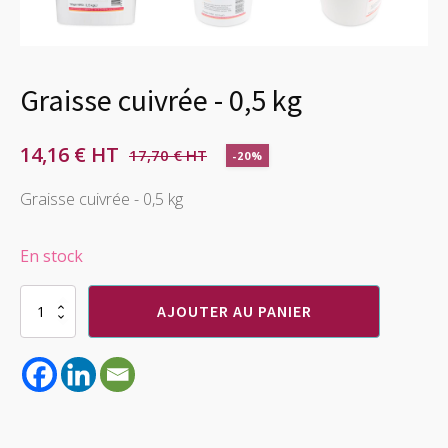
Graisse cuivrée - 0,5 kg
14,16
€
17,70
€
-20%
Le
Le
prix
prix
Graisse cuivrée - 0,5 kg
initial
actuel
En stock
était :
est :
17,70 €.
14,16 €.
quantité
AJOUTER AU PANIER
de
Graisse
cuivrée
-
0,5
kg