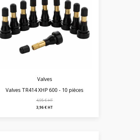
Valves
Valves TR414 XHP 600 - 10 pièces
4,95
€
Le
Le
3,96
€
prix
prix
initial
actuel
était :
est :
4,95 €.
3,96 €.