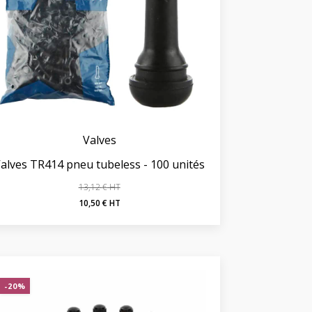
Valves
alves TR414 pneu tubeless - 100 unités
13,12
€
Le
Le
10,50
€
prix
prix
initial
actuel
était :
est :
13,12 €.
10,50 €.
-20%