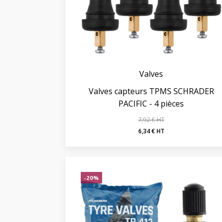
Valves
Valves capteurs TPMS SCHRADER
PACIFIC - 4 pièces
7,92
€
Le
Le
6,34
€
prix
prix
initial
actuel
était :
est :
-20%
7,92 €.
6,34 €.