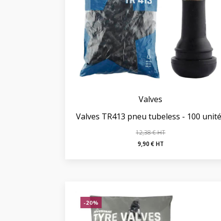
Valves
Valves TR413 pneu tubeless - 100 unit
12,38
€
Le
Le
9,90
€
prix
prix
initial
actuel
était :
est :
12,38 €.
9,90 €.
-20%