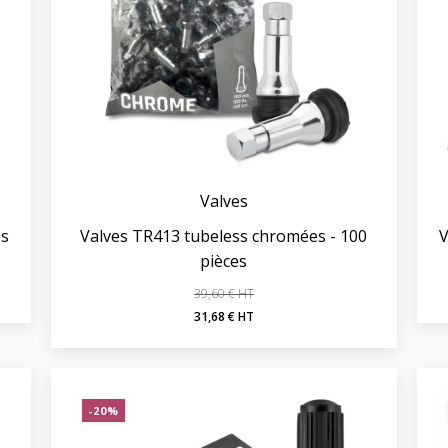
Valves
és
Valves TR413 tubeless chromées - 100
V
pièces
39,60
€
Le
Le
31,68
€
prix
prix
initial
actuel
était :
est :
-20%
39,60 €.
31,68 €.