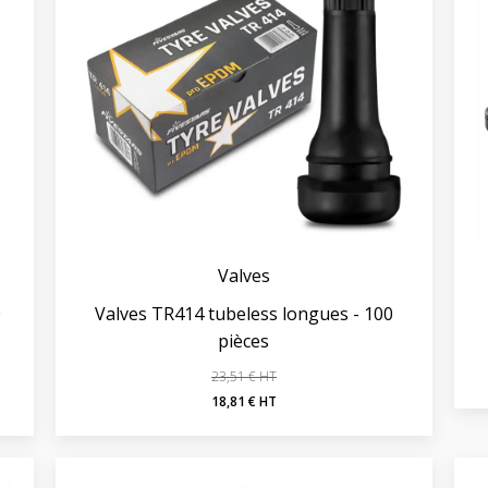
Valves
0
Valves TR414 tubeless longues - 100
pièces
23,51
€
Le
Le
18,81
€
prix
prix
initial
actuel
était :
est :