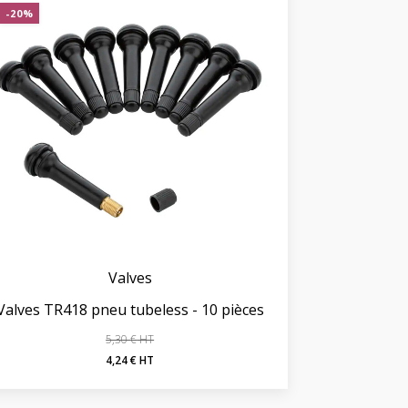
-20%
Valves
Valves TR418 pneu tubeless - 10 pièces
5,30
€
Le
Le
4,24
€
prix
prix
initial
actuel