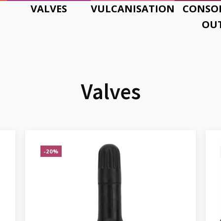
VALVES
VULCANISATION
CONSO
OUT
Valves
-20%