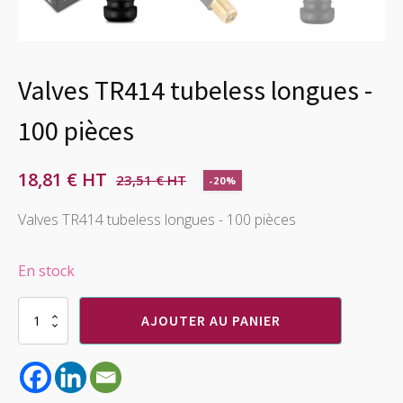
Valves TR414 tubeless longues -
100 pièces
18,81
€
23,51
€
-20%
Le
Le
prix
prix
Valves TR414 tubeless longues - 100 pièces
initial
actuel
En stock
était :
est :
23,51 €.
18,81 €.
quantité
AJOUTER AU PANIER
de
Valves
TR414
tubeless
longues