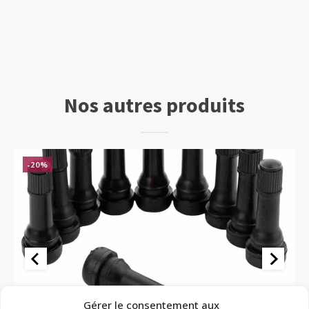
-
100
pièces
Nos autres produits
-20%
Valves
Va
Gérer le consentement aux