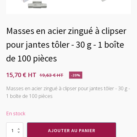
Masses en acier zingué à clipser
pour jantes tôler - 30 g - 1 boîte
de 100 pièces
15,70
€
19,63
€
-20%
Le
Le
prix
prix
Masses en acier zingué à clipser pour jantes tôler - 30 g -
1 boîte de 100 pièces
initial
actuel
était :
est :
En stock
19,63 €.
15,70 €.
quantité
AJOUTER AU PANIER
de