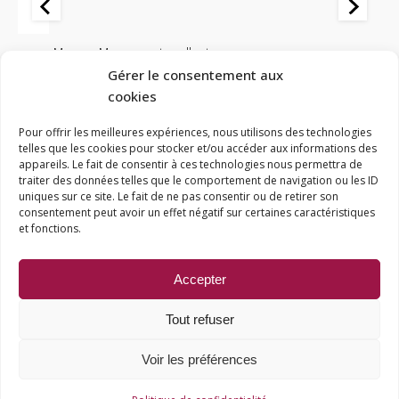
Masses
,
Masses autocollantes
M
0
Masses autocollantes NOIR avec coins carrés - 5g - 1 boîte de 100
Ma
Gérer le consentement aux
pièces
de
cookies
21,29
€
20
Le
Le
L
Pour offrir les meilleures expériences, nous utilisons des technologies
17,03
€
1
AJOUTER AU PANIER
telles que les cookies pour stocker et/ou accéder aux informations des
prix
prix
p
appareils. Le fait de consentir à ces technologies nous permettra de
traiter des données telles que le comportement de navigation ou les ID
initial
actuel
in
uniques sur ce site. Le fait de ne pas consentir ou de retirer son
consentement peut avoir un effet négatif sur certaines caractéristiques
était :
est :
ét
© Accès-Pneus
et fonctions.
Mentions Légales
21,29 €.
17,03 €.
2
Politique de confidentialité
Accepter
Conditions générales de vente
Tout refuser
Espace pro
Création
wiwacom
Voir les préférences