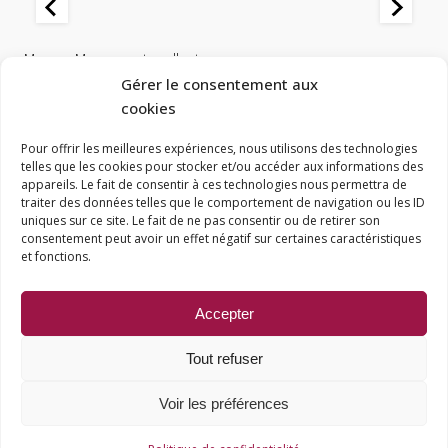
Masses
,
Masses autocollantes
M
0
Masses autocollantes NOIR avec coins carrés - 5g - 1 boîte de 100
Ma
Gérer le consentement aux
pièces
de
cookies
21,29
€
20
Le
Le
L
Pour offrir les meilleures expériences, nous utilisons des technologies
17,03
€
1
AJOUTER AU PANIER
telles que les cookies pour stocker et/ou accéder aux informations des
prix
prix
p
appareils. Le fait de consentir à ces technologies nous permettra de
traiter des données telles que le comportement de navigation ou les ID
initial
actuel
in
uniques sur ce site. Le fait de ne pas consentir ou de retirer son
consentement peut avoir un effet négatif sur certaines caractéristiques
était :
est :
ét
© Accès-Pneus
et fonctions.
Mentions Légales
21,29 €.
17,03 €.
2
Politique de confidentialité
Accepter
Conditions générales de vente
Tout refuser
Espace pro
Création
wiwacom
Voir les préférences