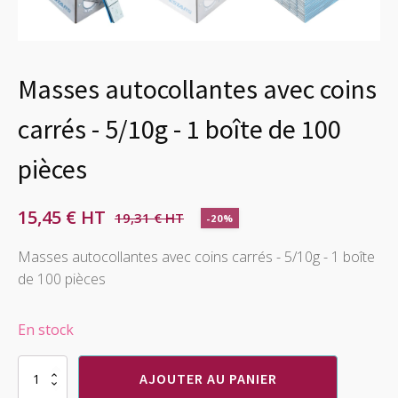
Masses autocollantes avec coins
carrés - 5/10g - 1 boîte de 100
pièces
15,45
€
19,31
€
-20%
Le
Le
prix
prix
Masses autocollantes avec coins carrés - 5/10g - 1 boîte
de 100 pièces
initial
actuel
était :
est :
En stock
19,31 €.
15,45 €.
quantité
AJOUTER AU PANIER
de