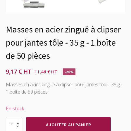
Masses en acier zingué à clipser
pour jantes tôle - 35 g - 1 boîte
de 50 pièces
9,17
€
11,46
€
-20%
Le
Le
prix
prix
Masses en acier zingué à clipser pour jantes tôle - 35 g -
1 boîte de 50 pièces
initial
actuel
était :
est :
En stock
11,46 €.
9,17 €.
quantité
AJOUTER AU PANIER
de