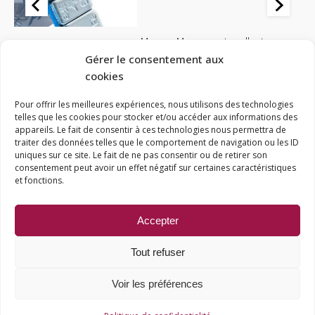
Masses
,
Masses autocollantes
00
Masses autocollantes NOIR avec coins carrés - 5g - 1 boîte de 100
Gérer le consentement aux
pièces
cookies
21,29
€
Le
Le
Pour offrir les meilleures expériences, nous utilisons des technologies
17,03
€
AJOUTER AU PANIER
telles que les cookies pour stocker et/ou accéder aux informations des
prix
prix
appareils. Le fait de consentir à ces technologies nous permettra de
traiter des données telles que le comportement de navigation ou les ID
initial
actuel
uniques sur ce site. Le fait de ne pas consentir ou de retirer son
consentement peut avoir un effet négatif sur certaines caractéristiques
était :
est :
© Accès-Pneus
et fonctions.
Mentions Légales
21,29 €.
17,03 €.
Politique de confidentialité
Accepter
Conditions générales de vente
Tout refuser
Espace pro
Création
wiwacom
Voir les préférences