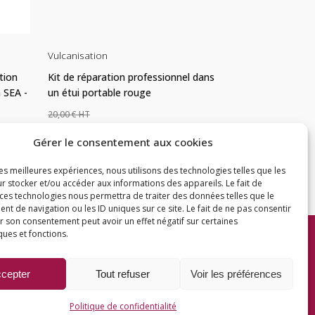
Vulcanisation
Vulcanisation
tion
Kit de réparation professionnel dans
Champignons de 
 SEA -
un étui portable rouge
marque REDATS
pièces
20,00
€
Le
Le
9,16
€
16,00
€
Gérer le consentement aux cookies
Le
Le
7,33
€
prix
prix
prix
prix
les meilleures expériences, nous utilisons des technologies telles que les
initial
actuel
r stocker et/ou accéder aux informations des appareils. Le fait de
AJOUTER AU PANIER
AJOUTER AU P
initial
actu
était :
est :
 ces technologies nous permettra de traiter des données telles que le
t de navigation ou les ID uniques sur ce site. Le fait de ne pas consentir
était :
est :
20,00 €.
16,00 €.
er son consentement peut avoir un effet négatif sur certaines
9,16 €.
7,33 
ques et fonctions.
e
|
Espace pro
|
Création
wiwacom
cepter
Tout refuser
Voir les préférences
Politique de confidentialité