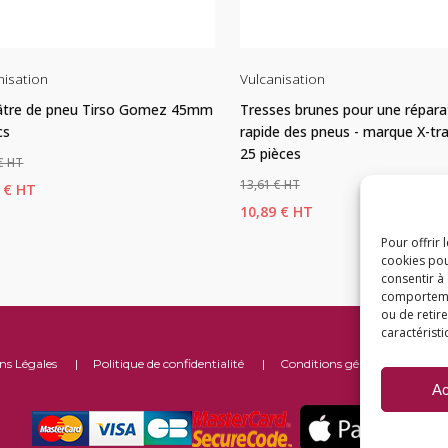
isation
Vulcanisation
tre de pneu Tirso Gomez 45mm
Tresses brunes pour une répara
cs
rapide des pneus - marque X-tra
25 pièces
€
Le
13,61
€
3
€
Le
Le
10,89
€
prix
prix
prix
Pour offrir 
al
actuel
cookies pou
UTER AU PANIER
AJOUTER AU PANIER
initial
actuel
 :
est :
consentir à
comportemen
était :
est :
1 €.
26,73 €.
ou de retir
13,61 €.
10,89 €.
caractéristi
ns Légales
|
Politique de confidentialité
|
Conditions générales de vent
Ac