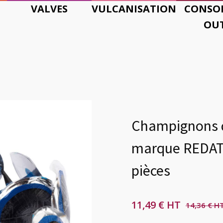
VALVES
VULCANISATION
CONSO
OUT
Champignons d
marque REDAT
pièces
11,49
€
14,36
€
Le
Le