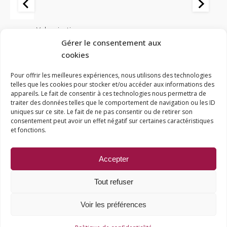
Vulcanisation
Vu
mm
Colle vulcanisante Vipale CV00 - 225ml
Co
Gérer le consentement aux
19,55
€
22
cookies
Le
Le
L
15,64
€
1
Pour offrir les meilleures expériences, nous utilisons des technologies
prix
prix
p
AJOUTER AU PANIER
telles que les cookies pour stocker et/ou accéder aux informations des
appareils. Le fait de consentir à ces technologies nous permettra de
initial
actuel
i
traiter des données telles que le comportement de navigation ou les ID
uniques sur ce site. Le fait de ne pas consentir ou de retirer son
était :
est :
é
consentement peut avoir un effet négatif sur certaines caractéristiques
© Accès-Pneus
19,55 €.
15,64 €.
2
et fonctions.
Mentions Légales
Politique de confidentialité
Accepter
Conditions générales de vente
Tout refuser
Espace pro
Création
wiwacom
Voir les préférences