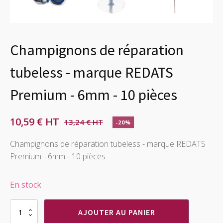
Champignons de réparation
tubeless - marque REDATS
Premium - 6mm - 10 pièces
10,59
€
13,24
€
-20%
Le
Le
prix
prix
Champignons de réparation tubeless - marque REDATS
Premium - 6mm - 10 pièces
initial
actuel
était :
est :
En stock
13,24 €.
10,59 €.
quantité
AJOUTER AU PANIER
de