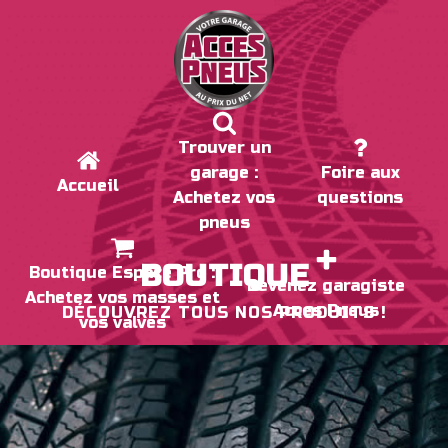
Trouver un
garage :
Foire aux
Accueil
Achetez vos
questions
pneus
BOUTIQUE
Boutique Espace Pro :
Devenez garagiste
Achetez vos masses et
Acces Pneus
DÉCOUVREZ TOUS NOS PRODUITS !
vos valves